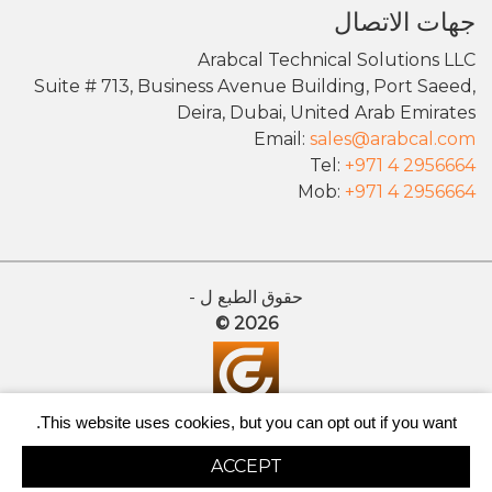
جهات الاتصال
Arabcal Technical Solutions LLC
Suite # 713, Business Avenue Building, Port Saeed,
Deira, Dubai, United Arab Emirates
Email:
sales@arabcal.com
Tel:
+971 4 2956664
Mob:
+971 4 2956664
حقوق الطبع ل -
2026 ©
This website uses cookies, but you can opt out if you want.
ISO
9001:2008
ACCEPT