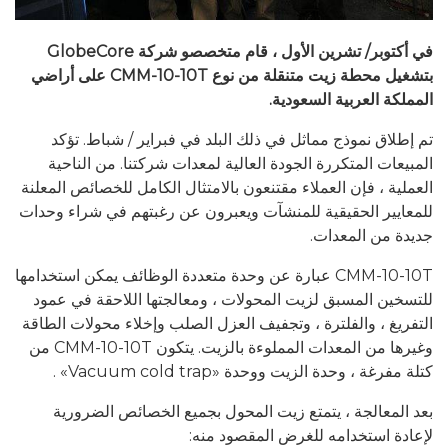
في أكتوبر/ تشرين الأول ، قام متخصصو شركة GlobeCore
بتشغيل محطة زيت متنقلة من نوع CMM-10-10T على أراضي
المملكة العربية السعودية.
تم إطلاق نموذج مماثل في ذلك البلد في فبراير / شباط. تؤكد
المبيعات المتكررة الجودة العالية لمعدات شركتنا. من الناحية
العملية ، فإن العملاء مقتنعون بالامتثال الكامل للخصائص المعلنة
للمعايير الحقيقية للمنشآت ويعبرون عن رغبتهم في شراء وحدات
جديدة من المعدات.
CMM-10-10T عبارة عن وحدة متعددة الوظائف يمكن استخدامها
للتسخين المسبق لزيت المحولات ، ومعالجتها اللاحقة في عمود
التفريغ ، والفلترة ، وتجفيف العزل الصلب وإخلاء محولات الطاقة
وغيرها من المعدات المملوءة بالزيت. يتكون CMM-10-10T من
كتلة مفرغة ، وحدة الزيت ووحدة «Vacuum cold trap» .
بعد المعالجة ، يتمتع زيت المحول بجميع الخصائص الضرورية
لإعادة استخدامه للغرض المقصود منه: