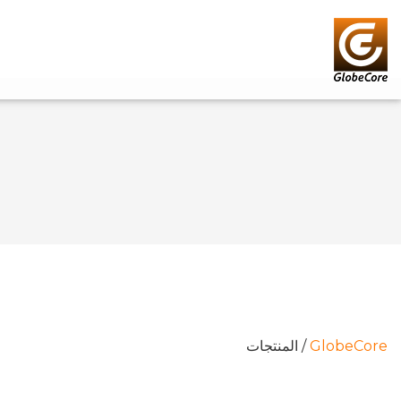
GlobeCore
/
المنتجات