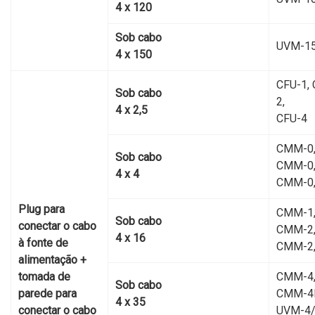
4 х 120
Sob cabo
UVM-1
4 х 150
CFU-1, 
Sob cabo
2,
4 х 2,5
CFU-4
CMM-0,
Sob cabo
CMM-0,
4 х 4
CMM-0
Plug para
CMM-1
Sob cabo
conectar o cabo
CMM-2,
4 х 16
à fonte de
CMM-2
alimentação +
tomada de
CMM-4
Sob cabo
parede para
CMM-4
4 х 35
conectar o cabo
UVM-4