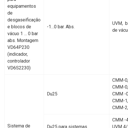
equipamentos
de
desgaseificação
UVМ, b
e blocos de
-1…0 bar. Abs.
de vác
vácuo 1 … 0 bar
abs. Montagem
VD64P230
(indicador,
controlador
VD6S2230)
CMM-0,
CMM-0,
Du25
CMM -0
CMM-1
CMM-2
CMM -4
Sistema de
Du25 para sistemas
UVM 4/