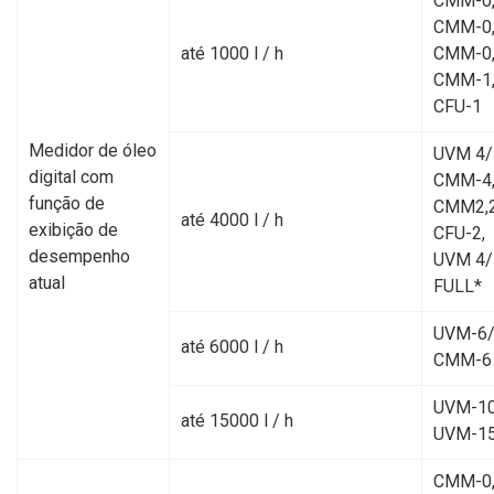
CMM-0,
CMM-0,
até 1000 l / h
CMM-0,
CMM-1
CFU-1
Medidor de óleo
UVM 4/
digital com
CMM-4
função de
CMM2,2
até 4000 l / h
exibição de
CFU-2,
desempenho
UVM 4/
atual
FULL*
UVM-6/
até 6000 l / h
CMM-6
UVM-10
até 15000 l / h
UVM-1
CMM-0,