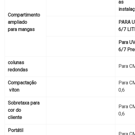
as
instala
Compartimento
ampliado
PARA 
para mangas
6/7 LIT
Para U
6/7 Pr
colunas
Para С
redondas
Compactação
Para 
viton
0,6
Sobretaxa para
Para 
cor do
0,6
cliente
Portátil
Para 