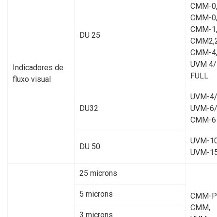
CMM-0,
CMM-0,
CMM-1
DU 25
CMM2,2
CMM-4
UVM 4/
Indicadores de
FULL
fluxo visual
UVM-4/
DU32
UVM-6/
CMM-6
UVM-10
DU 50
UVM-1
25 microns
5 microns
CMM-Р
CMM,
3 microns