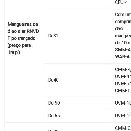
CFU-4
Com u
compri
Mangueiras de
das
óleo e ar RNVD
Du32
mangas
Tipo trançado
de 10 
(preço para
SMM-4
1m.p.)
WAR-4
CMM-4
UVM-4/
Du40
UVM-6/
CMM-6
Du 50
UVM-1
Du 65
UVM-1
CMM-0,