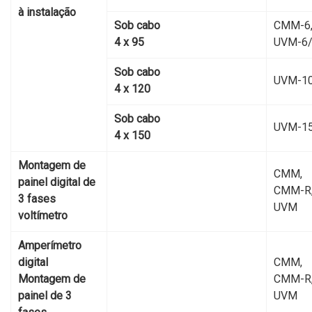
à instalação
Sob cabo
CMM-6
4 х 95
UVM-6
Sob cabo
UVM-1
4 х 120
Sob cabo
UVM-1
4 х 150
Montagem de
CMM,
painel digital de
CMM-R
3 fases
UVM
voltímetro
Amperímetro
digital
CMM,
Montagem de
CMM-R
painel de 3
UVM