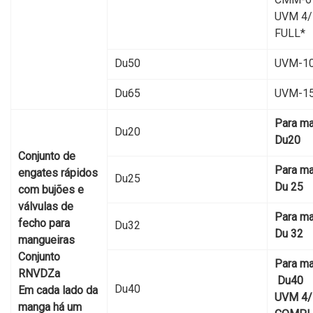
UVM 4/
FULL*
Du50
UVM-1
Du65
UVM-1
Para m
Du20
Du20
Conjunto de
Para m
engates rápidos
Du25
Du 25
com bujões e
válvulas de
Para m
fecho para
Du32
Du 32
mangueiras
Conjunto
Para m
RNVDZa
Du40
Du40
Em cada lado da
UVМ 4/
manga há um