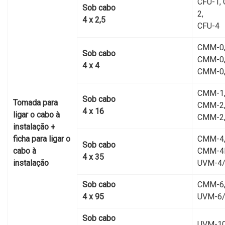
CFU-1, 
Sob cabo
2,
4 х 2,5
CFU-4
CMM-0,
Sob cabo
CMM-0,
4 х 4
CMM-0
CMM-1
Sob cabo
Tomada para
CMM-2,
4 х 16
ligar o cabo à
CMM-2
instalação +
ficha para ligar o
CMM-4
Sob cabo
cabo à
CMM-4
4 х 35
instalação
UVM-4
Sob cabo
CMM-6
4 х 95
UVM-6
Sob cabo
UVM-1