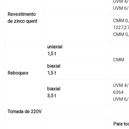
UVM 4/
UVM 6/
Revestimento
CMM 0,
de zinco quent
1227,2
CMM 0,
uniaxial
1,5 t
CMM
biaxial
Reboques
1,5 t
UVM 4/
biaxial
6364
3,5 t
UVM 6/
Tomada de 220V
Para to