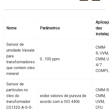
Aplicaç
Nome
Parâmetros
das
instala
Sensor de
CMM-
umidade Vaisala
R, UVМ,
para
0…100 ppm
CMM, 
transformadores
4/7
que contem oleo
COMPL
mineral
Sensor de
partículas no
CMM-R
óleo do
exibe valores de pureza de
CMM,
transformador
acordo com a ISO 4406
UVM,
CS1320-A-0-0-
CFU