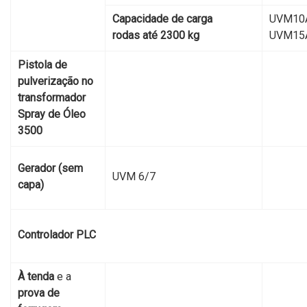
Capacidade de carga
UVM10
rodas até 2300 kg
UVM15
Pistola de
pulverização no
transformador
Spray de Óleo
3500
Gerador (sem
UVM 6/7
capa)
Controlador PLC
À tenda
e a
prova de