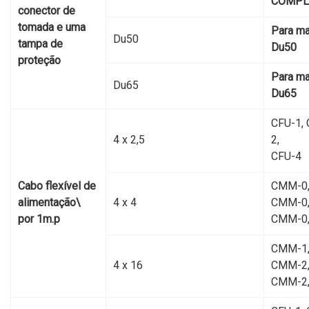
COMPL
conector de
tomada e uma
Para m
Du50
tampa de
Du50
proteção
Para m
Du65
Du65
CFU-1, 
4 х 2,5
2,
CFU-4
Cabo flexível de
CMM-0,
alimentação\
4 х 4
CMM-0,
por 1m.p
CMM-0
CMM-1
4 х 16
CMM-2,
CMM-2