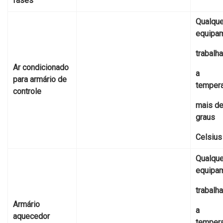
fases
Qualque
equipam
trabalh
Ar condicionado
a
para
armário de
tempera
controle
mais de
graus
Celsius
Qualque
equipam
trabalh
Armário
a
aquecedor
tempera