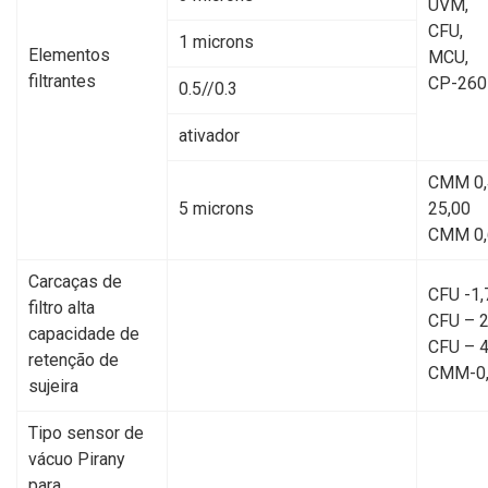
UVM,
CFU,
1 microns
Elementos
MCU,
filtrantes
CP-260
0.5//0.3
ativador
CMM 0,
5 microns
25,00
CMM 0,6
Carcaças de
CFU -1,
filtro alta
CFU – 2
capacidade de
CFU – 4
retenção de
CMM-0
sujeira
Tipo sensor de
vácuo Pirany
para