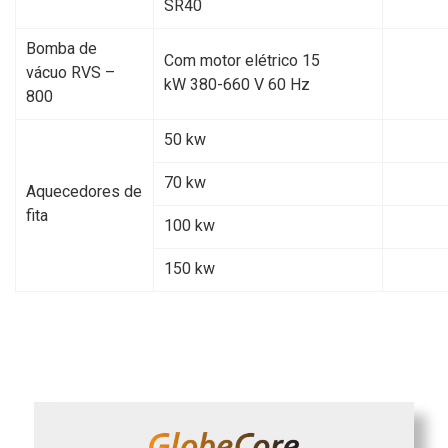
SR40
Bomba de
Com motor elétrico 15
vácuo RVS –
kW 380-660 V 60 Hz
800
50 kw
70 kw
Aquecedores de
fita
100 kw
150 kw