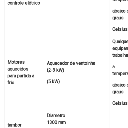
controle elétrico
abaixo 
graus
Celsius
Qualque
equipa
trabalh
Motores
Aquecedor de ventoinha
a
aquecidos
(2-3 kW)
tempera
para partida a
(5 kW)
frio
abaixo 
graus
Celsius
Diametro
1300 mm
tambor