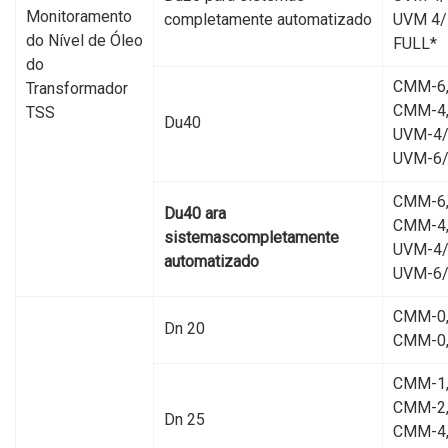
Monitoramento
completamente automatizado
UVM 4/
do Nível de Óleo
FULL*
do
CMM-6
Transformador
CMM-4
TSS
Du40
UVM-4/
UVM-6
CMM-6
Du40 ara
CMM-4
sistemascompletamente
UVM-4/
automatizado
UVM-6
CMM-0,
Dn 20
CMM-0
CMM-1
CMM-2,
Dn 25
CMM-4