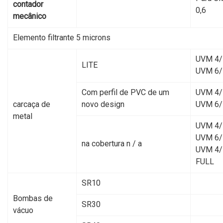
contador
0,6
mecânico
Elemento filtrante 5 microns
UVM 4/
LITE
UVM 6/
Com perfil de PVC de um
UVM 4/
carcaça de
novo design
UVM 6/
metal
UVM 4/
UVM 6/
na cobertura n / a
UVM 4/
FULL
SR10
Bombas de
SR30
vácuo