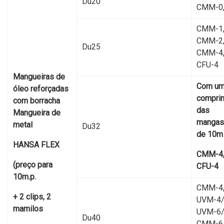
Du20
CMM-0
CMM-1
CMM-2,
Du25
CMM-4
CFU-4
Mangueiras de
Com u
óleo reforçadas
compri
com borracha
das
Mangueira de
mangas
metal
Du32
de 10m
HANSA FLEX
CMM-4
(preço para
CFU-4
10m.p.
CMM-4
+ 2 clips, 2
UVM-4/
mamilos
UVM-6/
Du40
CMM-6 