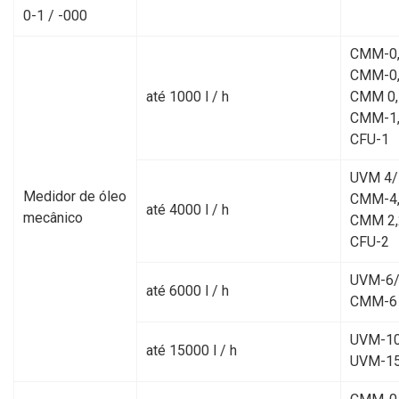
0-1 / -000
CMM-0,
CMM-0,
até 1000 l / h
CMM 0,
CMM-1
CFU-1
UVM 4/
Medidor de óleo
CMM-4
até 4000 l / h
mecânico
CMM 2,
CFU-2
UVM-6/
até 6000 l / h
CMM-6
UVM-10
até 15000 l / h
UVM-1